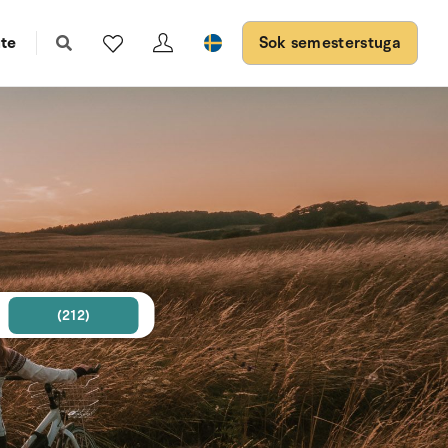
te
Sok semesterstuga
(212)