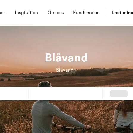
ner
Inspiration
Om oss
Kundservice
Last minu
Blåvand
Blåvand -