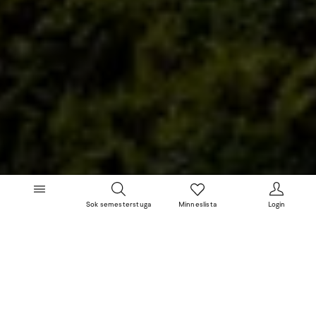
Sok semesterstuga
Minneslista
Login