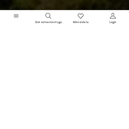
Sok semesterstuga
Minneslista
Login