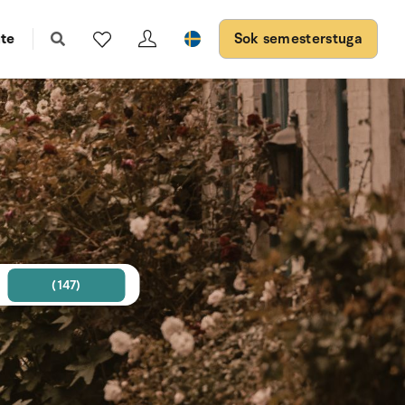
te
Sok semesterstuga
(147)