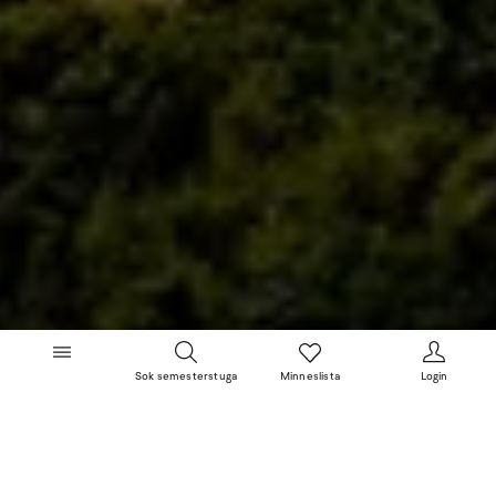
Sok semesterstuga
Minneslista
Login