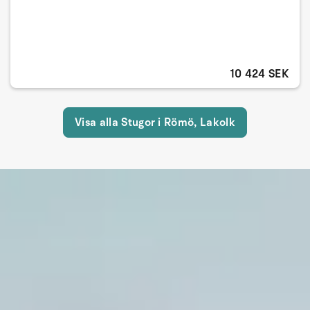
10 424 SEK
Visa alla Stugor i Römö, Lakolk