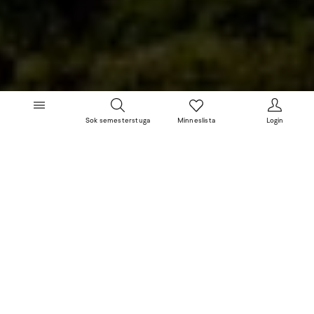
Sok semesterstuga
Minneslista
Login