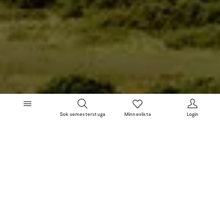
Sok semesterstuga
Minneslista
Login