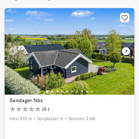
Sandager Näs
(0 )
Hav: 310 m
Sovplatser: 6
Sovrum: 3 stk.