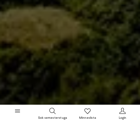
Sok semesterstuga
Minneslista
Login