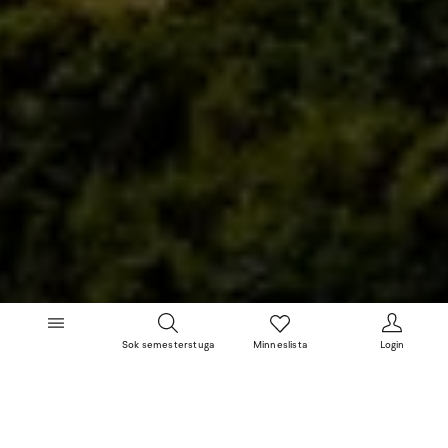
Sok semesterstuga
Minneslista
Login