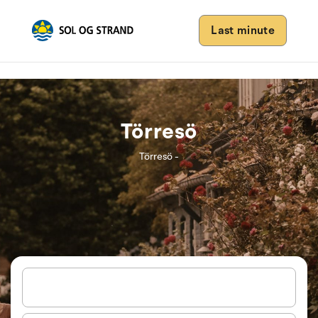
Last minute
Törresö
Törresö -