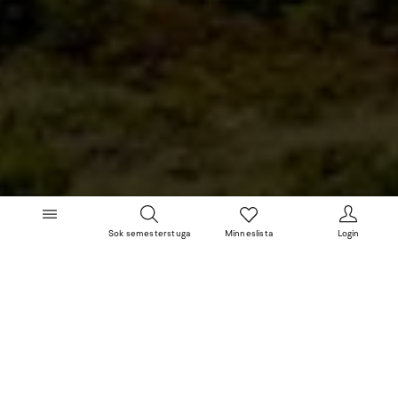
Sok semesterstuga
Minneslista
Login