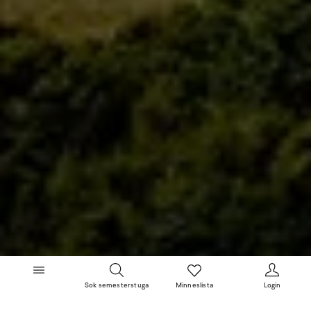
Sok semesterstuga
Minneslista
Login