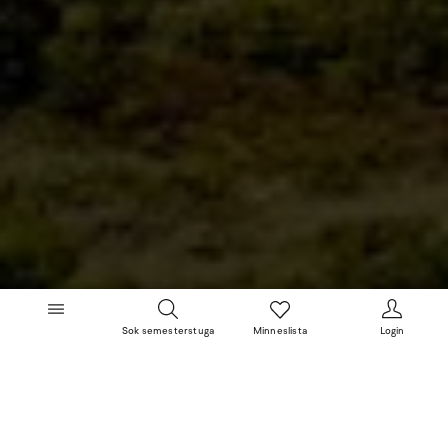
Sok semesterstuga
Minneslista
Login