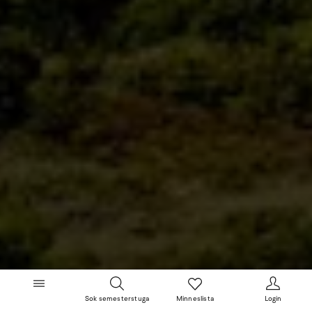
Sok semesterstuga
Minneslista
Login