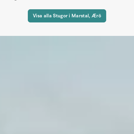
Visa alla Stugor i Marstal, Ærö