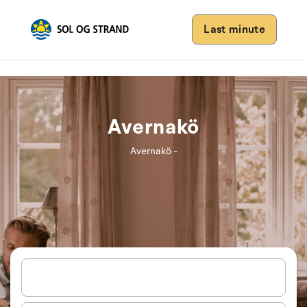
Last minute
Avernakö
Avernakö -