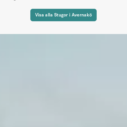
Visa alla Stugor i Avernakö