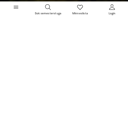
Sok semesterstuga
Minneslista
Login