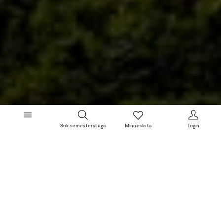
Sok semesterstuga
Minneslista
Login