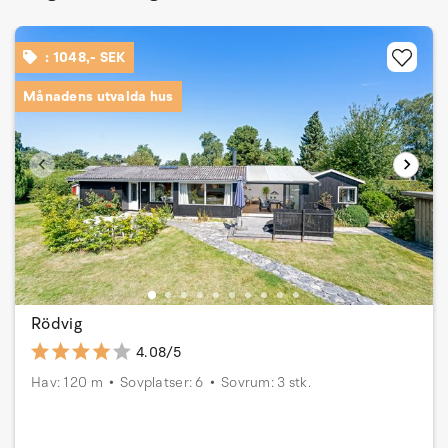
: 1048,- SEK
Månadens utvalda hus
Rödvig
4.08/5
Hav: 120 m
Sovplatser: 6
Sovrum: 3 stk.