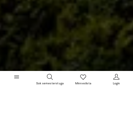
Sok semesterstuga
Minneslista
Login