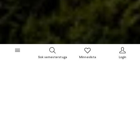
Sok semesterstuga
Minneslista
Login