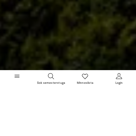
Sok semesterstuga
Minneslista
Login