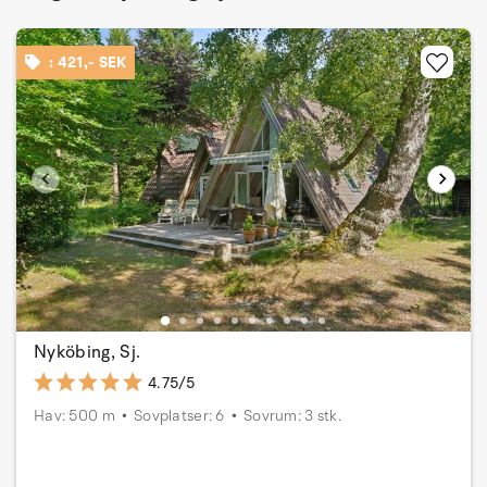
: 421,- SEK
Nyköbing, Sj.
4.75/5
Hav: 500 m
Sovplatser: 6
Sovrum: 3 stk.