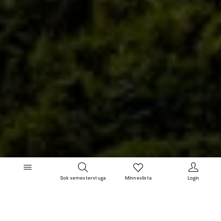
Sok semesterstuga
Minneslista
Login