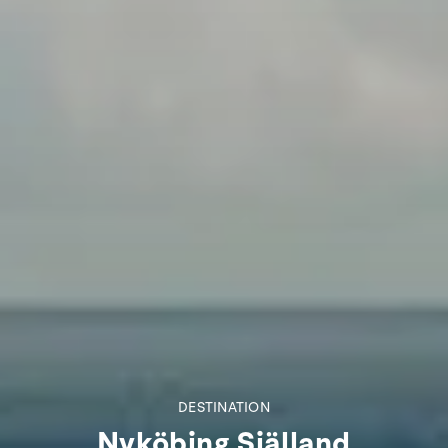
DESTINATION
Nyköbing Själland