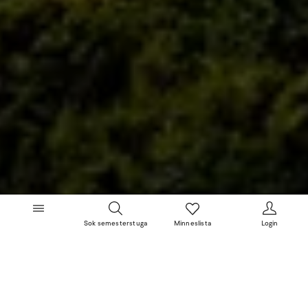
Sok semesterstuga
Minneslista
Login