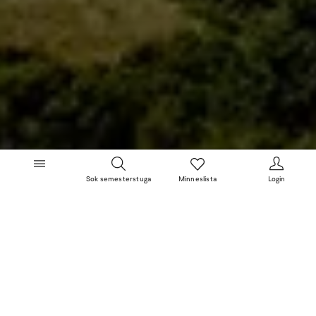
Sok semesterstuga
Minneslista
Login