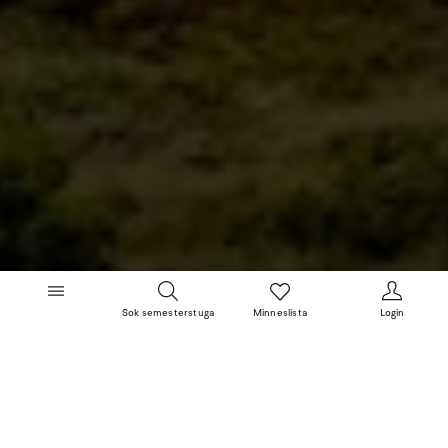
Sok semesterstuga
Minneslista
Login