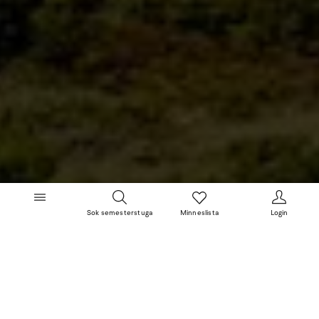
Sok semesterstuga
Minneslista
Login