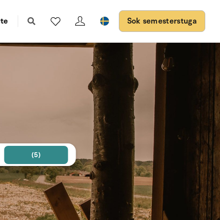
te
Sok semesterstuga
(5)