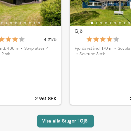
Gjöl
4.21/5
ånd: 400 m
Sovplatser: 4
Fjordavstånd: 170 m
Sovplat
 2 stk.
Sovrum: 3 stk.
2 961 SEK
Visa alla Stugor i Gjöl