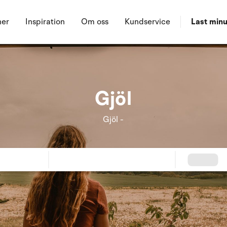
ner
Inspiration
Om oss
Kundservice
Last minu
Gjöl
Gjöl -