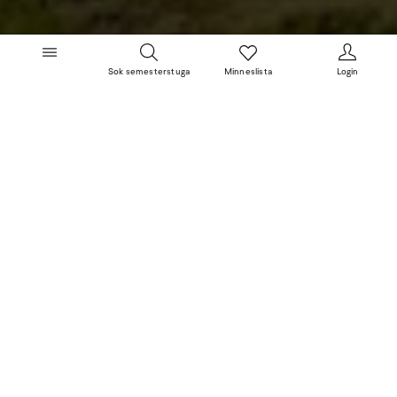
Sok semesterstuga
Minneslista
Login