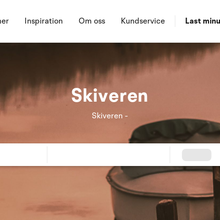
ner
Inspiration
Om oss
Kundservice
Last minu
Skiveren
Skiveren -