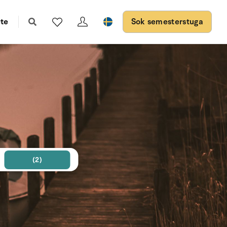
te
Sok semesterstuga
(2)