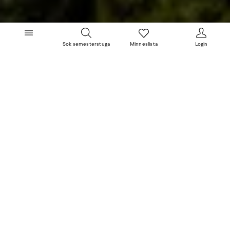
Sok semesterstuga
Minneslista
Login