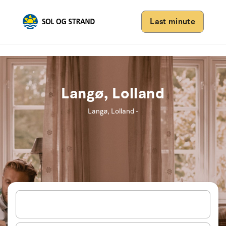
Last minute
Langø, Lolland
Langø, Lolland -