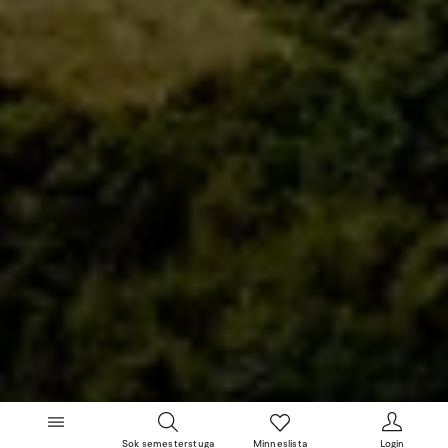
Sok semesterstuga
Minneslista
Login