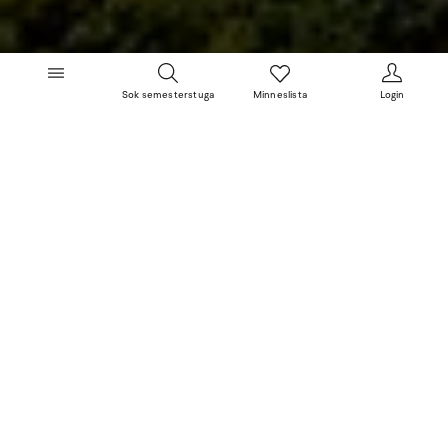
Sok semesterstuga
Minneslista
Login