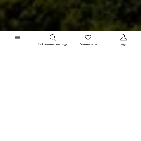
Sok semesterstuga
Minneslista
Login