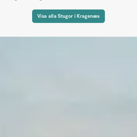
Visa alla Stugor i Kragenæs