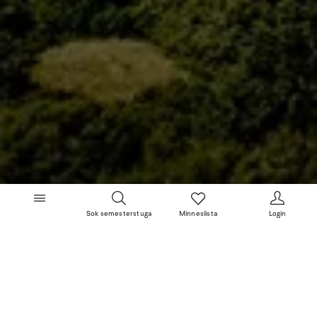
Sok semesterstuga
Minneslista
Login