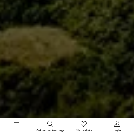
Sok semesterstuga
Minneslista
Login