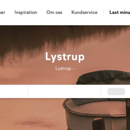
ner
Inspiration
Om oss
Kundservice
Last minu
Lystrup
Lystrup -