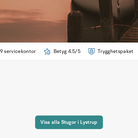
9 servicekontor
Betyg 4.5/5
Trygghetspaket
Visa alla Stugor i Lystrup