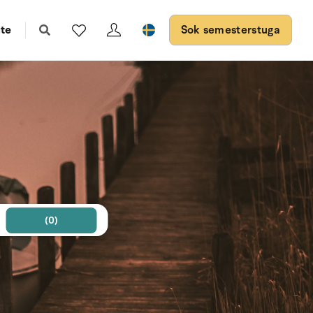
te
Sok semesterstuga
(0)