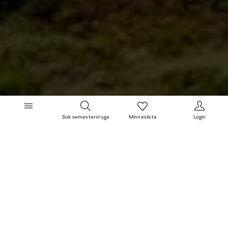
Sok semesterstuga
Minneslista
Login