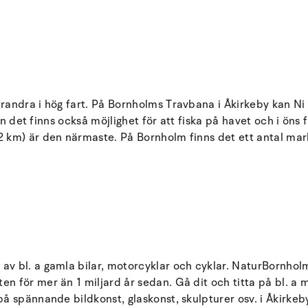
randra i hög fart. På Bornholms Travbana i Åkirkeby kan N
en det finns också möjlighet för att fiska på havet och i öns
m) är den närmaste. På Bornholm finns det ett antal markera
v bl. a gamla bilar, motorcyklar och cyklar. NaturBornhol
 för mer än 1 miljard år sedan. Gå dit och titta på bl. a m
 spännande bildkonst, glaskonst, skulpturer osv. i Åkirkeby