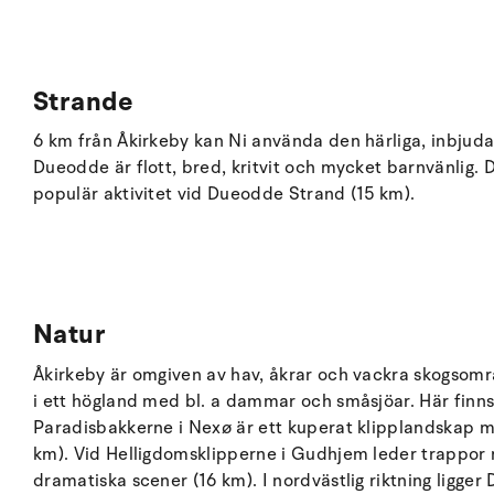
Strande
6 km från Åkirkeby kan Ni använda den härliga, inbjud
Dueodde är flott, bred, kritvit och mycket barnvänlig. 
populär aktivitet vid Dueodde Strand (15 km).
Natur
Åkirkeby är omgiven av hav, åkrar och vackra skogsområ
i ett högland med bl. a dammar och småsjöar. Här finn
Paradisbakkerne i Nexø är ett kuperat klipplandskap me
km). Vid Helligdomsklipperne i Gudhjem leder trappor ne
dramatiska scener (16 km). I nordvästlig riktning ligger