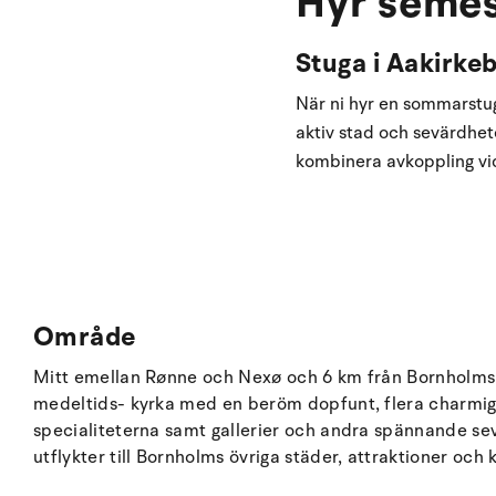
Hyr semes
Stuga i Aakirke
När ni hyr en sommarstug
aktiv stad och sevärdhete
kombinera avkoppling vi
Område
Mitt emellan Rønne och Nexø och 6 km från Bornholms s
medeltids- kyrka med en beröm dopfunt, flera charmiga 
specialiteterna samt gallerier och andra spännande sevä
utflykter till Bornholms övriga städer, attraktioner oc