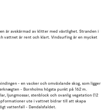
n är avskärmad av klitter med växtlighet. Stranden i
h vattnet är rent och klart. Vindsurfing är en mycket
lmindingen - en vacker och omväxlande skog, som ligger
tterknægten - Bornholms högsta punkt på 162 m.
ar, ljungmossar, stenblock och ovanlig vegetation (12
formationer ute i vattnet bidrar till att skapa
ögt vattenfall - Døndalsfaldet.