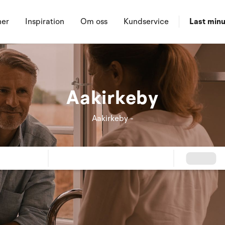
ner
Inspiration
Om oss
Kundservice
Last minu
Aakirkeby
Aakirkeby -