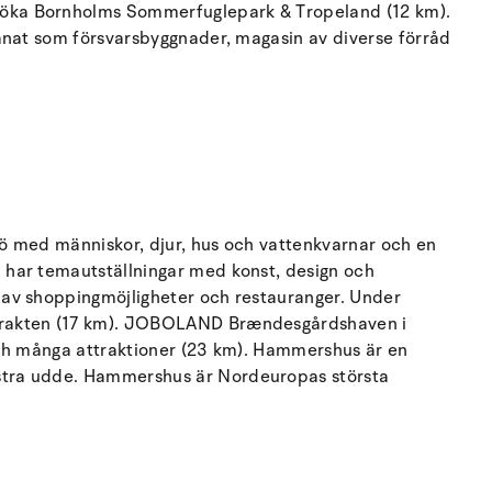
söka Bornholms Sommerfuglepark & Tropeland (12 km).
änat som försvarsbyggnader, magasin av diverse förråd
ö med människor, djur, hus och vattenkvarnar och en
 har temautställningar med konst, design och
 av shoppingmöjligheter och restauranger. Under
 trakten (17 km). JOBOLAND Brændesgårdshaven i
och många attraktioner (23 km). Hammershus är en
stra udde. Hammershus är Nordeuropas största