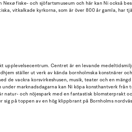
 Nexø fiske- och sjöfartsmuseum och här kan Ni också be
ska, vitkalkade kyrkorna, som är över 800 år gamla, har tj
kt upplevelsecentrum. Centret är en levande medeltidsmilj
dhjem ställer ut verk av kända bornholmska konstnärer och
med de vackra korsvirkeshusen, musik, teater och en mängd
ch under marknadsdagarna kan Ni köpa konsthantverk från
lär natur- och nöjespark med en fantastisk blomsterprakt 
r sig på toppen av en hög klippbrant på Bornholms nordvä