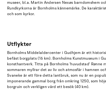
museer, bl.a. Martin Andersen Nexøs barndomshem och
Rundkyrkorna är Bornholms kännemärke. De karaktäristi
och som kyrkor.
Utflykter
Bornholms Middelaldercenter i Gudhjem är ett historis
befäst borgplats (16 km). Bornholms Kunstmuseum i Gu
konsthantverk. Titta på Bornholms 'huvudstad' Rønne 
sommaren myllrar det av liv och atmosfär i hamnen o
Svaneke är ett före detta lantbruk, som nu är en popu
imponerande gammal borg från omkring 1250, som höje
borgruin och verkligen värd ett besök (40 km).