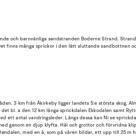
ande och barnvänliga sandstranden Boderne Strand. Strande
Det finns många sprickor i den lätt sluttande sandbottnen oc
den. 3 km från Åkirkeby ligger landets 5:e största skog, A
s det bl. a den 12 km långa sprickdalen Ekkodalen samt Ry
d ett antal vandringsleder. Längs dessa kan Ni se sprickdal
d genom en djup klyfta. Hål och grottor och förvridna klipp
 Døndalen, med en å, som på våren bildar, ett upp till 25 m h