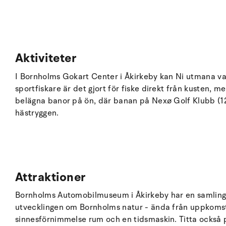
Aktiviteter
I Bornholms Gokart Center i Åkirkeby kan Ni utmana va
sportfiskare är det gjort för fiske direkt från kusten, m
belägna banor på ön, där banan på Nexø Golf Klubb (12 k
hästryggen.
Attraktioner
Bornholms Automobilmuseum i Åkirkeby har en samling a
utvecklingen om Bornholms natur - ända från uppkomsten
sinnesförnimmelse rum och en tidsmaskin. Titta också på