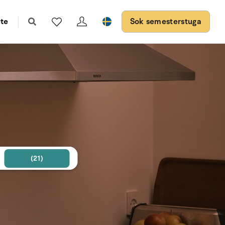
te
Sok semesterstuga
(21)