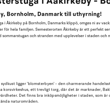
terstuga i Aakirkeby - B
by, Bornholm, Danmark till uthyrning!
a i Åkirkeby på Bornholm, Danmarks klippö, omges ni av vack
r för hela familjen. Semesterorten Åkirkeby är ett perfekt sem
d sommarstugan och stranden med upplevelser i staden och n
ydkust ligger 'blomsterbyen' - den charmerande handelsst
korsvirkeshus, ett trevligt torg, där det är marknader, Bak
rdheter. Det finns bra inköpsmöjligheter i staden, som är c
h kända naturområden.