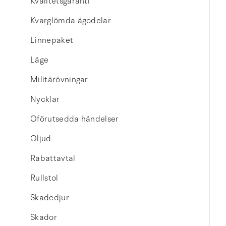
Kvalitetsgaranti
Kvarglömda ägodelar
Linnepaket
Läge
Militärövningar
Nycklar
Oförutsedda händelser
Oljud
Rabattavtal
Rullstol
Skadedjur
Skador