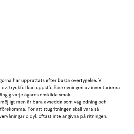
orna har upprättats efter bästa övertygelse. Vi
t ev. tryckfel kan uppstå. Beskrivningen av inventarierna
hängig varje ägares enskilda smak.
 möjligt men är bara avsedda som vägledning och
 förekomma. För att stugritningen skall vara så
övervåningar o dyl. oftast inte angivna på ritningen.