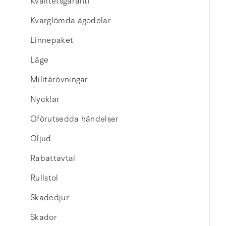
Kvalitetsgaranti
Kvarglömda ägodelar
Linnepaket
Läge
Militärövningar
Nycklar
Oförutsedda händelser
Oljud
Rabattavtal
Rullstol
Skadedjur
Skador