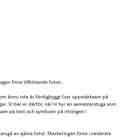
gan finns tillhörande foton.
s som ännu inte är färdigbyggt (var uppmärksam på
ar. Vi ber er därför, när ni hyr en semesterstuga som
am på text och symboler på ritningen i
mgå av själva fotot. Markeringen finns i nedersta