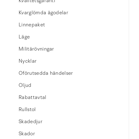
Kvalitetsgaranti
Kvarglömda ägodelar
Linnepaket
Läge
Militärövningar
Nycklar
Oförutsedda händelser
Oljud
Rabattavtal
Rullstol
Skadedjur
Skador