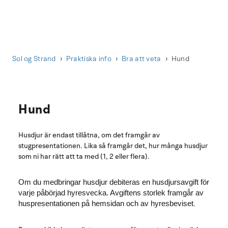
Sol og Strand
Praktiska info
Bra att veta
Hund
Hund
Husdjur är endast tillåtna, om det framgår av
stugpresentationen. Lika så framgår det, hur många husdjur
som ni har rätt att ta med (1, 2 eller flera).
Om du medbringar husdjur debiteras en husdjursavgift för
varje påbörjad hyresvecka. Avgiftens storlek framgår av
.
huspresentationen på hemsidan och av hyresbeviset