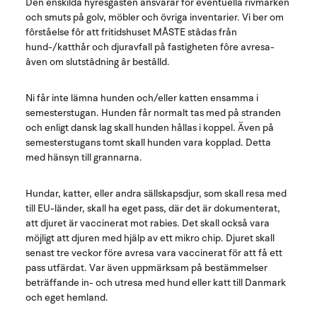
Den enskilda hyresgästen ansvarar för eventuella rivmärken
och smuts på golv, möbler och övriga inventarier. Vi ber om
fôrståelse fôr att fritidshuset MÅSTE stâdas från
hund-/katthår och djuravfall på fastigheten fôre avresa-
âven om slutstâdning âr bestâlld.
Ni får inte lämna hunden och/eller katten ensamma i
semesterstugan. Hunden får normalt tas med på stranden
och enligt dansk lag skall hunden hållas i koppel. Även på
semesterstugans tomt skall hunden vara kopplad. Detta
med hänsyn till grannarna.
Hundar, katter, eller andra sällskapsdjur, som skall resa med
till EU-länder, skall ha eget pass, där det är dokumenterat,
att djuret är vaccinerat mot rabies. Det skall också vara
möjligt att djuren med hjälp av ett mikro chip. Djuret skall
senast tre veckor före avresa vara vaccinerat för att få ett
pass utfärdat. Var även uppmärksam på bestämmelser
beträffande in- och utresa med hund eller katt till Danmark
och eget hemland.