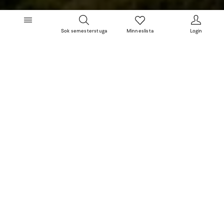
Sok semesterstuga
Minneslista
Login