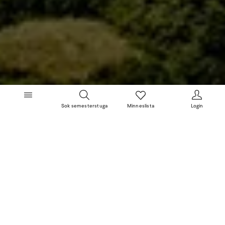
Sok semesterstuga
Minneslista
Login