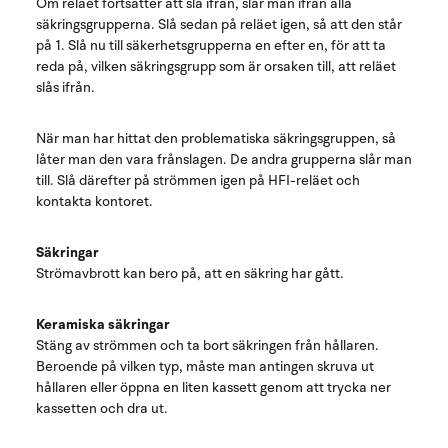
Om reläet fortsätter att slå ifrån, slår man ifrån alla
säkringsgrupperna. Slå sedan på reläet igen, så att den står
på 1. Slå nu till säkerhetsgrupperna en efter en, för att ta
reda på, vilken säkringsgrupp som är orsaken till, att reläet
slås ifrån.
När man har hittat den problematiska säkringsgruppen, så
låter man den vara frånslagen. De andra grupperna slår man
till. Slå därefter på strömmen igen på HFI-reläet och
kontakta kontoret.
Säkringar
Strömavbrott kan bero på, att en säkring har gått.
Keramiska säkringar
Stäng av strömmen och ta bort säkringen från hållaren.
Beroende på vilken typ, måste man antingen skruva ut
hållaren eller öppna en liten kassett genom att trycka ner
kassetten och dra ut.