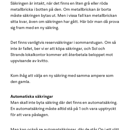
Säkringen är intakt, när det finns en liten grå eller röda
metallbricka i botten på den. Om metallbrickan är borta
måste säkringen bytas ut. Men i vissa fall kan metallbrickan
sitta kvar, även om säkringen har gått. Här bör man då prova
sig fram med en ny säkring.
Det finns vanligtvis reservsäkringar i sommarstugan. Om så
inte är fallet, ber vi er att köpa säkringar, och Sol och
Strands lokalkontor kommer att återbetala beloppet mot
uppvisande av kvitto.
Kom ihåg att välja en ny säkring med samma ampere som
den gamla.
Automatiska säkringar
Man skall inte byta säkring där det finns en automatsäkring.
En automatsäkring måste alltid stå på 1 och vara upptryckt
för att vara påslagen.
Man kan också se automatsäkringar, där de står On i ett rött