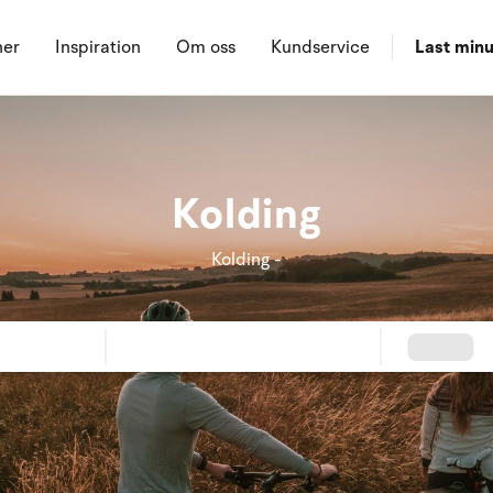
ner
Inspiration
Om oss
Kundservice
Last minu
Kolding
Kolding -