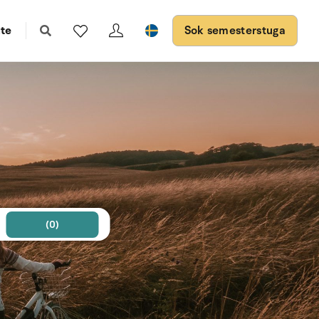
te
Sok semesterstuga
(0)