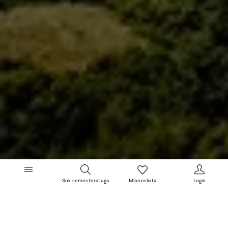
Sok semesterstuga
Minneslista
Login