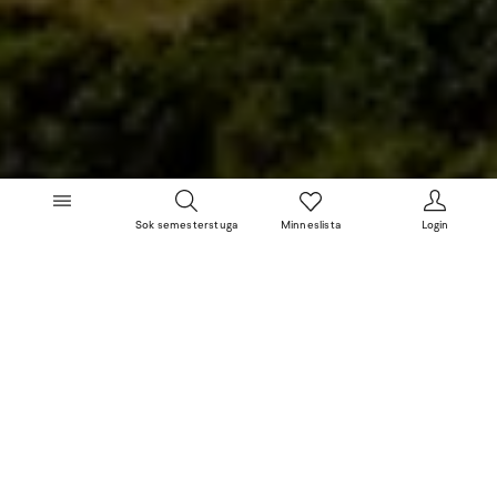
Sok semesterstuga
Minneslista
Login