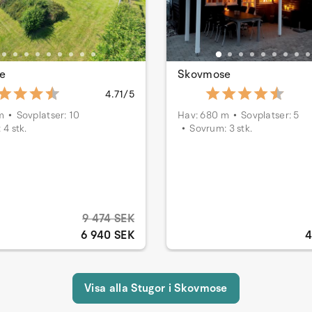
e
Skovmose
4.71/5
m
Sovplatser: 10
Hav: 680 m
Sovplatser: 5
 4 stk.
Sovrum: 3 stk.
9 474 SEK
6 940 SEK
4
Visa alla Stugor i Skovmose