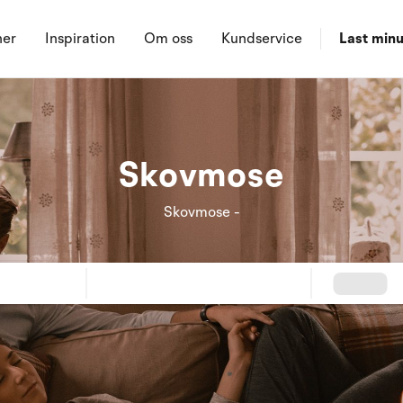
ner
Inspiration
Om oss
Kundservice
Last minu
Skovmose
Skovmose -