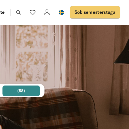
te
Sok semesterstuga
(58)