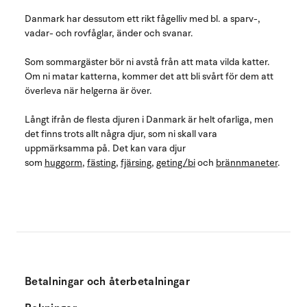
Danmark har dessutom ett rikt fågelliv med bl. a sparv-,
vadar- och rovfåglar, änder och svanar.
Som sommargäster bör ni avstå från att mata vilda katter.
Om ni matar katterna, kommer det att bli svårt för dem att
överleva när helgerna är över.
Långt ifrån de flesta djuren i Danmark är helt ofarliga, men
det finns trots allt några djur, som ni skall vara
uppmärksamma på. Det kan vara djur
som
huggorm
,
fästing
,
fjärsing
,
geting/bi
och
brännmaneter
.
Betalningar och återbetalningar