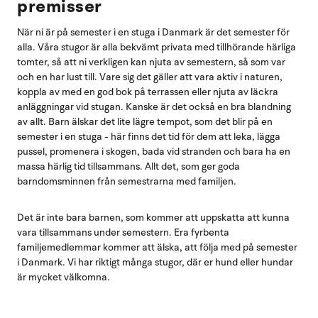
premisser
När ni är på semester i en stuga i Danmark är det semester för
alla. Våra stugor är alla bekvämt privata med tillhörande härliga
tomter, så att ni verkligen kan njuta av semestern, så som var
och en har lust till. Vare sig det gäller att vara aktiv i naturen,
koppla av med en god bok på terrassen eller njuta av läckra
anläggningar vid stugan. Kanske är det också en bra blandning
av allt. Barn älskar det lite lägre tempot, som det blir på en
semester i en stuga - här finns det tid för dem att leka, lägga
pussel, promenera i skogen, bada vid stranden och bara ha en
massa härlig tid tillsammans. Allt det, som ger goda
barndomsminnen från semestrarna med familjen.
Det är inte bara barnen, som kommer att uppskatta att kunna
vara tillsammans under semestern. Era fyrbenta
familjemedlemmar kommer att älska, att följa med på semester
i Danmark. Vi har riktigt många stugor, där er hund eller hundar
är mycket välkomna.