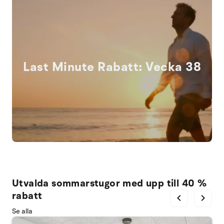
Last Minute Rabatt: Vecka 38
Utvalda sommarstugor med upp till 40 %
rabatt
chevron_left
chevron_right
Se alla