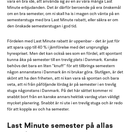
vara en bra idé, att använda sig av en av våra många Last
Minute erbjudanden. Det är därför beroende på era önskemål
om en bra semester, om ni skall ha is i magen och vänta på en
semesterstuga med bra Last Minute rabatt, eller säkra er om
den önskade semesterstugan i god tid.
Fördelen med Last Minute rabatt är uppenbar - det är just för
att spara upp till 40 % i jämförelse med det ursprungliga
hyrespriset. Men det kan också ses som en fördel, att spontant
kunna åka på semester till en trevlig plats i Danmark. Kanske
behövs det bara en liten ”knuff” för att tillbringa semestern
någon annanstans i Danmark än ni brukar göra. Slutligen, är det
skönt att ha den friheten, att ni kan vara så spontan och bara
veta, att ni från påföljande lördag är på semester i en trevlig
stuga någonstans i Danmark. På det här sättet kommer ni
snabbt bort från en kanske annars hektisk vardag utan väldigt
mycket planering. Snabbt är ni ute i en trevlig stuga och är redo
för att koppla av och ha semester.
Last Minute semester på allas