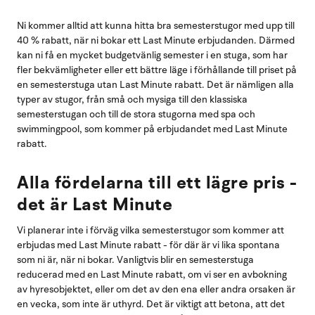
Ni kommer alltid att kunna hitta bra semesterstugor med upp till
40 % rabatt, när ni bokar ett Last Minute erbjudanden. Därmed
kan ni få en mycket budgetvänlig semester i en stuga, som har
fler bekvämligheter eller ett bättre läge i förhållande till priset på
en semesterstuga utan Last Minute rabatt. Det är nämligen alla
typer av stugor, från små och mysiga till den klassiska
semesterstugan och till de stora stugorna med spa och
swimmingpool, som kommer på erbjudandet med Last Minute
rabatt.
Alla fördelarna till ett lägre pris -
det är Last Minute
Vi planerar inte i förväg vilka semesterstugor som kommer att
erbjudas med Last Minute rabatt - för där är vi lika spontana
som ni är, när ni bokar. Vanligtvis blir en semesterstuga
reducerad med en Last Minute rabatt, om vi ser en avbokning
av hyresobjektet, eller om det av den ena eller andra orsaken är
en vecka, som inte är uthyrd. Det är viktigt att betona, att det