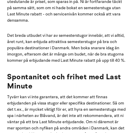
uteslutande är priset, som sparas in på. Ni är fortfarande täckt
på samma sätt, som om ni hade bokat en semesterstuga utan
Last Minute rabatt - och servicenivån kommer också att vara
densamma.
Det breda utbudet vi har av semesterstugor innebär, att vi alltid,
året runt, kan erbjuda attraktiva semesterstugor på bra och
populära destinationer i Danmark. Men boka snarare idag än
imorgon, eftersom det är många om budet, när de bra stugorna
kommer på erbjudande med Last Minute rabatt på upp till 40 %.
Spontanitet och frihet med Last
Minute
Tyvärr kan vi inte garantera, att det kommer att finnas
erbjudanden på vissa stugor eller specifika destinationer. Så om
det t.ex., är mycket viktigt för er, att hyra en semesterstuga med
spa i närheten av Blåvand, är det inte att rekommendera, att ni
väntar på ett bra Last Minute erbjudande. Om ni däremot är
mer spontan och nyfiken på andra områden i Danmark, kan det