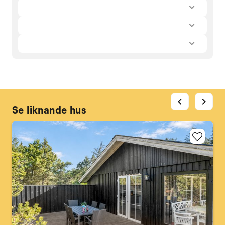
chevron_left
chevron_right
Se liknande hus