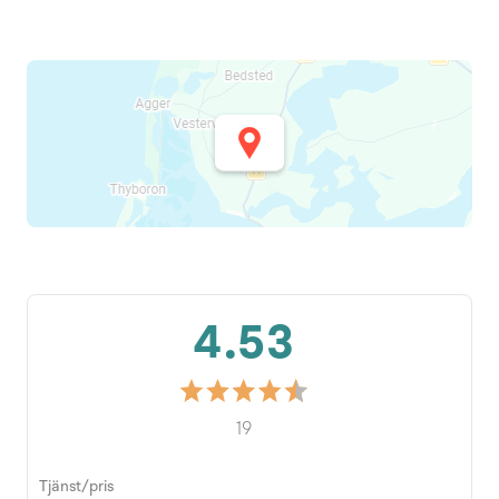
4.53
19
Tjänst/pris