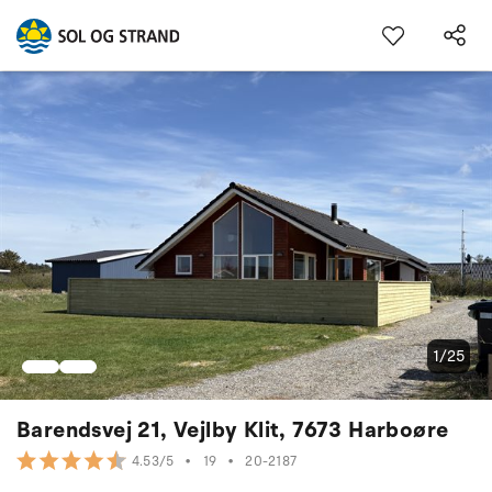
1/25
Barendsvej 21, Vejlby Klit, 7673 Harboøre
•
19
•
20-2187
4.53/5