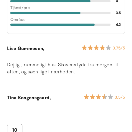
4
Tjänst/pris
3.5
Område
4.2
Lise Gummesen,
3.75
/5
Dejligt, rummeligt hus. Skovens lyde fra morgen til
aften, og søen lige i nærheden.
Tina Kongensgaard,
3.5
/5
10