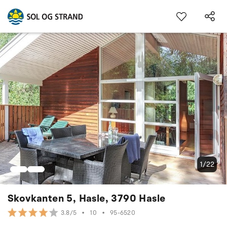
1/22
Skovkanten 5, Hasle, 3790 Hasle
•
10
•
95-6520
3.8/5